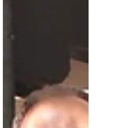
Vielfalt
Sport
Politik
Kommunalpolitik
Wahl
2019
Mommenheim
Weihnachtsmarkt