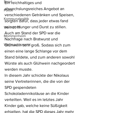
Sport
Ein reichhaltiges und 
abwechslungsreiches Angebot an 
Politik
verschiedenen Getränken und Speisen, 
Kommunalpolitik
sorgten dafür, dass jeder etwas fand 
seinen Hunger und Durst zu stillen. 
Wahl 2019
Auch am Stand der SPD war die 
Mommenheim
Nachfrage nach Bratwurst und 
Weihnachtsmarkt
Glühwein sehr groß. Sodass sich zum 
einen eine lange Schlange vor dem 
Stand bildete, und zum anderen sowohl 
Würste als auch Glühwein nachgeordert 
werden musste.
In diesem Jahr schickte der Nikolaus 
seine Vertreterinnen, die die von der 
SPD gespendeten 
Schokoladennikoläuse an die Kinder 
verteilten. Weil es im letztes Jahr 
Kinder gab, welche keine Süßigkeit 
erhielten, hat die SPD dieses Jahr mehr 