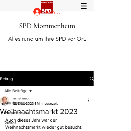
Anmelden
SPD Mommenheim
Alles rund um Ihre SPD vor Ort.
Beitrag
Alle Beiträge
rainerraab
Alle Beiträge
12. Dez. 2023
1 Min. Lesezeit
Weihnachtsmarkt 2023
Veranstaltung
Auch dieses Jahr war der 
Vielfalt
Weihnachtsmarkt wieder gut besucht. 